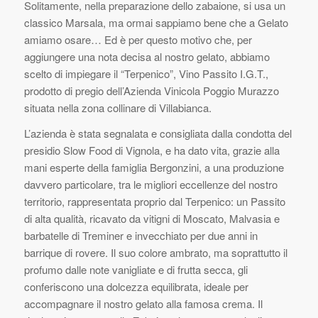
Solitamente, nella preparazione dello zabaione, si usa un
classico Marsala, ma ormai sappiamo bene che a Gelato
amiamo osare… Ed è per questo motivo che, per
aggiungere una nota decisa al nostro gelato, abbiamo
scelto di impiegare il “Terpenico”, Vino Passito I.G.T.,
prodotto di pregio dell’Azienda Vinicola Poggio Murazzo
situata nella zona collinare di Villabianca.
L’azienda è stata segnalata e consigliata dalla condotta del
presidio Slow Food di Vignola, e ha dato vita, grazie alla
mani esperte della famiglia Bergonzini, a una produzione
davvero particolare, tra le migliori eccellenze del nostro
territorio, rappresentata proprio dal Terpenico: un Passito
di alta qualità, ricavato da vitigni di Moscato, Malvasia e
barbatelle di Treminer e invecchiato per due anni in
barrique di rovere. Il suo colore ambrato, ma soprattutto il
profumo dalle note vanigliate e di frutta secca, gli
conferiscono una dolcezza equilibrata, ideale per
accompagnare il nostro gelato alla famosa crema. Il